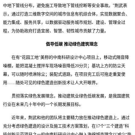
中地下管线分布，避免施工导致地下管线挖断等安全事故。”荆武表
示，通过打造三维数字空间的城市信息有机综合体，实现数据聚合、
能力集成、服务共享，以数据驱动服务城市规划、建设、管理全过
程，为协助政府打造宜居、智慧、韧性城市贡献了力量。
倡导低碳 推动绿色建筑理念
在有“花园工地”美称的中南科研设计中心项目上，移动式隔音降
噪棚，能把混凝土搅拌车现场噪音降低20分贝；基坑上方的防尘天
幕，可以随时喷淋除尘；装配式道路，在项目完工后可拖走重复使
用……随处可见的绿色建造创新技术让人大开眼界。
贯彻落实绿色发展理念，推动建筑业绿色低碳发展，是我国建筑
行业在未来几十年中的一个长期发展目标。
近年来，荆武和他的团队将主要精力放在推动绿色建造上，通过
充分考虑绿色建造的设计及施工技术方案策划，在17个“三个建造”科
技创新示范项目之一的中南科研设计中心融入海绵城市理念以减少“热