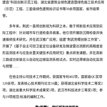
建造”科技创新示范工程、湖北省建筑业绿色建造暨绿色施工技术应用
（示范）工程、三星级绿色建筑标识证书等50余项国家、省市级荣
誉。
多年来，荆武一直将创新视为科研之本，敢于将新技术应用到实
际工程中：针对城市车行道检查井病害，他引领开展防沉降检查井快
速维修技术研究，并在武汉推广应用；组建“荆武劳模创新工作室”，
开展了《基于自主可控卫星定位设备研发及微波雷达测距的高精度变
形监测技术与应急处置关键技术应用研究》重点研发课题，并在高新
三路成功安装北斗自动化边坡监测系统试点，实时边滑坡自动化监测
与预警……
在他主持公司技术工作期间，获国家专利402项，国家级QC奖项
120余项，发表核心技术期刊论文16篇；获得湖北省科学技术二等奖2
项，湖北省重大科学技术成果奖1项，武汉市科技进步三等奖1项；参
与19项规范/标准的编制工作。