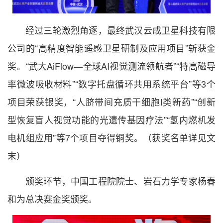
经过三轮激烈角逐，最终武汉云成卫星科技有限
公司的“高精度智能遥感卫星研制及应用项目”斩获金
奖。“武大AiFlow—全球AI视觉测流领航者”“特高磁导
率微波吸收材料”“数字托盘循环共用系统平台”等3个
项目荣获银奖，“人脐带间充质干细胞I类新药”“创新
型恢复盲人视觉功能的光遗传基因疗法”“氢内燃机发
电机组应用”等7个项目夺得铜奖。（获奖名单详见文
末）
颁奖环节，中国工程院院士、岩石力学专家杨春
和为总决赛金奖颁奖。