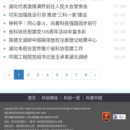
湖北代表激情满怀前往人民大会堂参会
07-09
切实加强政治引领 推进“三科一家”建设
07-09
钟柯平｜同心奋斗，向着科技强国阔步前行
07-07
省科协庆祝建党105周年活动丰富多彩
07-03
周德文调研中国碳排放权注册登记结算中心
07-01
湖北电视台宣传推介省科协党建工作
06-25
中国工程院党组书记张玉卓来湖北调研
06-18
«
1
2
3
4
5
6
7
8
»
首页
|
科协微信
|
科协一家
|
科普中国
copyright 2001-2021 Hubei Association for Science and Technology All Rights Reserved
湖北省科学技术协会 版权所有 2001-2024
鄂ICP备13005063号-3
鄂公网安备 42010602001219号
地址：武汉市武昌区八一路9号 湖北省科协综合办公大楼
联合主办：湖北省科协办公室 湖北省科协学会信息服务中心