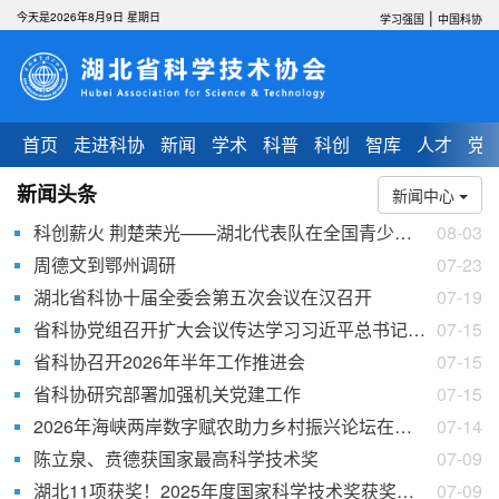
|
今天是2026年8月9日 星期日
学习强国
中国科协
首页
走进科协
新闻
学术
科普
科创
智库
人才
党
新闻头条
新闻中心
科创薪火 荆楚荣光——湖北代表队在全国青少年科技创新大赛中斩获佳绩
08-03
周德文到鄂州调研
07-23
湖北省科协十届全委会第五次会议在汉召开
07-19
省科协党组召开扩大会议传达学习习近平总书记在国家科学技术奖励大会、两院院士大会、中国科协第十一次全国代表大会上的重要讲话精神
07-15
省科协召开2026年半年工作推进会
07-15
省科协研究部署加强机关党建工作
07-15
2026年海峡两岸数字赋农助力乡村振兴论坛在襄阳举办
07-14
陈立泉、贲德获国家最高科学技术奖
07-09
湖北11项获奖！2025年度国家科学技术奖获奖项目出炉！
07-09