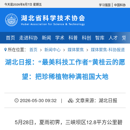
|
今天是2026年8月7日 星期五
学习强国
中国科协
首页
走进科协
新闻
学术
科普
科创
智库
人才
党
所在位置：
首页
>
新闻中心
>
媒体聚焦
>
媒体聚焦-科协报道
湖北日报：“最美科技工作者”黄桂云的愿
望：把珍稀植物种满祖国大地
2026-05-30 09:32
|
文章来源：湖北日报
5月28日，夏雨初霁，三峡坝区12.8平方公里碧