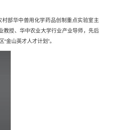
作出更大贡献。
——习近平 2021.5.28
农村部华中兽用化学药品创制重点实验室主
业教授、华中农业大学行业产业导师，先后
区“金山英才人才计划”。