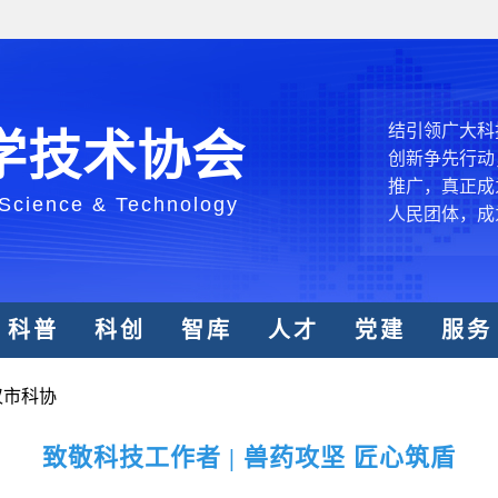
中国科协各
创新驱动发展
和政府科学决
型、平台型科
结引领广大科
学技术协会
创新争先行动
推广，真正成
 Science & Technology
人民团体，成
中国科协要
和纽带的职责
科普
科创
智库
人才
党建
服务
发展服务、为
学决策服务，
汉市科协
周围，弘扬科
世界、面向未
致敬科技工作者 | 兽药攻坚 匠心筑盾
合作，为全面
类命运共同体