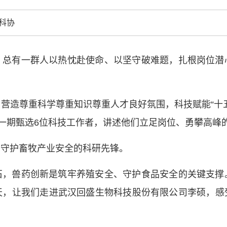
中国科协各
科协
创新驱动发展
和政府科学决
型、平台型科
，总有一群人以热忱赴使命、以坚守破难题，扎根岗位潜
结引领广大科
创新争先行动
推广，真正成
营造尊重科学尊重知识尊重人才良好氛围，科技赋能“十
人民团体，成
，一期甄选6位科技工作者，讲述他们立足岗位、勇攀高峰
中国科协要
、守护畜牧产业安全的科研先锋。
和纽带的职责
发展服务、为
石，兽药创新是筑牢养殖安全、守护食品安全的关键支撑
学决策服务，
天，让我们走进武汉回盛生物科技股份有限公司李硕，感
周围，弘扬科
世界、面向未
合作，为全面