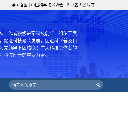
级组织要坚持为科技工作者服务、为
学习强国
|
中国科学技术协会
|
湖北省人民政府
服务、为提高全民科学素质服务、为党
策服务的职责定位,推动开放型、枢纽
协组织建设，接长手臂，扎根基层，团
技工作者积极进军科技创新，组织开展
，促进科技繁荣发展，促进科学普及和
为党领导下团结联系广大科技工作者的
为科技创新的重要力量。
——习近平 2016.5.30
肩负起党和政府联系科技工作者桥梁
，坚持为科技工作者服务、为创新驱动
提高全民科学素质服务、为党和政府科
更广泛地把广大科技工作者团结在党的
学家精神，涵养优良学风。要坚持面向
来，增进对国际科技界的开放、信任、
建设社会主义现代化国家、推动构建人
作出更大贡献。
——习近平 2021.5.28