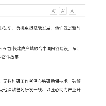
级组织要坚持为科技工作者服务、为
服务、为提高全民科学素质服务、为党
策服务的职责定位,推动开放型、枢纽
协组织建设，接长手臂，扎根基层，团
心钻研，勇挑重担赋能发展，他们就是新时
技工作者积极进军科技创新，组织开展
，促进科技繁荣发展，促进科学普及和
为党领导下团结联系广大科技工作者的
五五”加快建成产城融合中国网谷建设，东西
为科技创新的重要力量。
——习近平 2016.5.30
的奋斗故事。
肩负起党和政府联系科技工作者桥梁
，坚持为科技工作者服务、为创新驱动
提高全民科学素质服务、为党和政府科
。无数科研工作者潜心钻研动保技术，破解
更广泛地把广大科技工作者团结在党的
受他深耕兽药研发一线、以匠心助力产业升
学家精神，涵养优良学风。要坚持面向
来，增进对国际科技界的开放、信任、
建设社会主义现代化国家、推动构建人