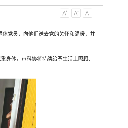
级组织要坚持为科技工作者服务、为
服务、为提高全民科学素质服务、为党
策服务的职责定位,推动开放型、枢纽
协组织建设，接长手臂，扎根基层，团
技工作者积极进军科技创新，组织开展
离退休党员，向他们送去党的关怀和温暖，并
，促进科技繁荣发展，促进科学普及和
为党领导下团结联系广大科技工作者的
为科技创新的重要力量。
保重身体，市科协将持续给予生活上照顾、
——习近平 2016.5.30
肩负起党和政府联系科技工作者桥梁
，坚持为科技工作者服务、为创新驱动
提高全民科学素质服务、为党和政府科
更广泛地把广大科技工作者团结在党的
学家精神，涵养优良学风。要坚持面向
来，增进对国际科技界的开放、信任、
建设社会主义现代化国家、推动构建人
作出更大贡献。
——习近平 2021.5.28