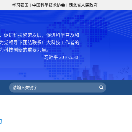
服务、为提高全民科学素质服务、为党
学习强国
|
中国科学技术协会
|
湖北省人民政府
策服务的职责定位,推动开放型、枢纽
协组织建设，接长手臂，扎根基层，团
技工作者积极进军科技创新，组织开展
，促进科技繁荣发展，促进科学普及和
为党领导下团结联系广大科技工作者的
为科技创新的重要力量。
——习近平 2016.5.30
肩负起党和政府联系科技工作者桥梁
，坚持为科技工作者服务、为创新驱动
提高全民科学素质服务、为党和政府科
更广泛地把广大科技工作者团结在党的
学家精神，涵养优良学风。要坚持面向
来，增进对国际科技界的开放、信任、
建设社会主义现代化国家、推动构建人
动
作出更大贡献。
——习近平 2021.5.28