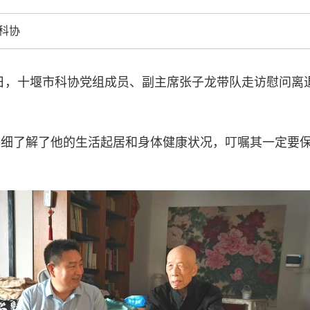
中国科协各
创新驱动发展
科协
和政府科学决
型、平台型科
结引领广大科
27日，十堰市科协党组成员、副主席张子龙带队走访慰问
创新争先行动
推广，真正成
人民团体，成
详细了解了他的生活起居和身体健康状况，叮嘱其一定要
中国科协要
和纽带的职责
发展服务、为
学决策服务，
周围，弘扬科
世界、面向未
合作，为全面
类命运共同体