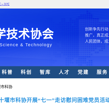
创新驱动发展
和政府科学决
型、平台型科
结引领广大科
创新争先行动
学技术协会
推广，真正成
人民团体，成
 Science & Technology
中国科协要
和纽带的职责
发展服务、为
科普
科创
智库
人才
党建
服务
学决策服务，
周围，弘扬科
堰市科协
世界、面向未
合作，为全面
十堰市科协开展“七一”走访慰问困难党员活
类命运共同体