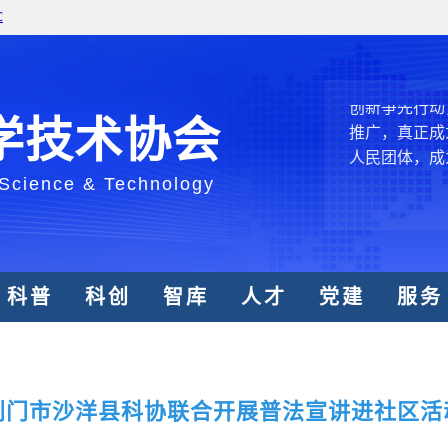
和政府科学决
型、平台型科
结引领广大科
创新争先行动
学技术协会
推广，真正成
人民团体，成
 Science & Technology
中国科协要
和纽带的职责
发展服务、为
科普
科创
智库
人才
党建
服务
学决策服务，
周围，弘扬科
世界、面向未
合作，为全面
类命运共同体
荆门市沙洋县科协联合开展普法宣讲进社区活