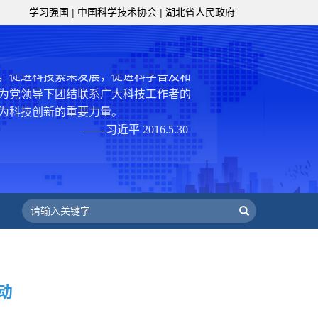
学习强国
|
中国科学技术协会
|
湖北省人民政府
策服务的职责定位,推动开放型、枢纽
协组织建设，接长手臂，扎根基层，团
技工作者积极进军科技创新，组织开展
，促进科技繁荣发展，促进科学普及和
为党领导下团结联系广大科技工作者的
为科技创新的重要力量。
——习近平 2016.5.30
肩负起党和政府联系科技工作者桥梁
，坚持为科技工作者服务、为创新驱动
提高全民科学素质服务、为党和政府科
更广泛地把广大科技工作者团结在党的
学家精神，涵养优良学风。要坚持面向
来，增进对国际科技界的开放、信任、
建设社会主义现代化国家、推动构建人
作出更大贡献。
——习近平 2021.5.28
动