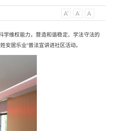
级组织要坚持为科技工作者服务、为
服务、为提高全民科学素质服务、为党
策服务的职责定位,推动开放型、枢纽
协组织建设，接长手臂，扎根基层，团
技工作者积极进军科技创新，组织开展
科学维权能力，营造和谐稳定、学法守法的
，促进科技繁荣发展，促进科学普及和
为党领导下团结联系广大科技工作者的
百姓安居乐业”普法宣讲进社区活动。
为科技创新的重要力量。
——习近平 2016.5.30
肩负起党和政府联系科技工作者桥梁
，坚持为科技工作者服务、为创新驱动
提高全民科学素质服务、为党和政府科
更广泛地把广大科技工作者团结在党的
学家精神，涵养优良学风。要坚持面向
来，增进对国际科技界的开放、信任、
建设社会主义现代化国家、推动构建人
作出更大贡献。
——习近平 2021.5.28