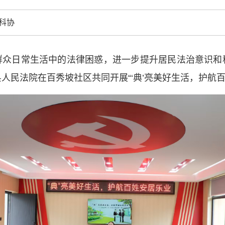
中国科协各
创新驱动发展
科协
和政府科学决
型、平台型科
结引领广大科
群众日常生活中的法律困惑，进一步提升居民法治意识和
创新争先行动
推广，真正成
人民法院在百秀坡社区共同开展“‘典’亮美好生活，护航
人民团体，成
中国科协要
和纽带的职责
发展服务、为
学决策服务，
周围，弘扬科
世界、面向未
合作，为全面
类命运共同体