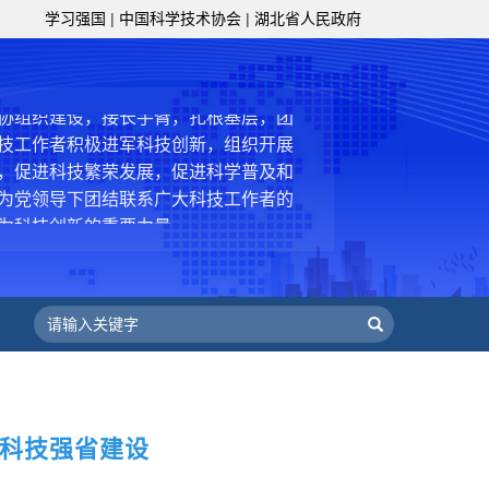
学习强国
|
中国科学技术协会
|
湖北省人民政府
级组织要坚持为科技工作者服务、为
服务、为提高全民科学素质服务、为党
策服务的职责定位,推动开放型、枢纽
协组织建设，接长手臂，扎根基层，团
技工作者积极进军科技创新，组织开展
，促进科技繁荣发展，促进科学普及和
为党领导下团结联系广大科技工作者的
为科技创新的重要力量。
——习近平 2016.5.30
肩负起党和政府联系科技工作者桥梁
，坚持为科技工作者服务、为创新驱动
提高全民科学素质服务、为党和政府科
更广泛地把广大科技工作者团结在党的
学家精神，涵养优良学风。要坚持面向
来，增进对国际科技界的开放、信任、
魂科技强省建设
建设社会主义现代化国家、推动构建人