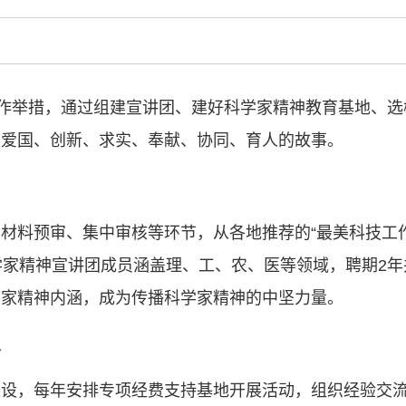
类命运共同体
中国科协各
创新驱动发展
和政府科学决
工作举措，通过组建宣讲团、建好科学家精神教育基地、
型、平台型科
结引领广大科
家爱国、创新、求实、奉献、协同、育人的故事。
创新争先行动
推广，真正成
人民团体，成
材料预审、集中审核等环节，从各地推荐的“最美科技工
学家精神宣讲团成员涵盖理、工、农、医等领域，聘期2
中国科协要
学家精神内涵，成为传播科学家精神的中坚力量。
和纽带的职责
发展服务、为
学决策服务，
可及
周围，弘扬科
世界、面向未
设，每年安排专项经费支持基地开展活动，组织经验交流与