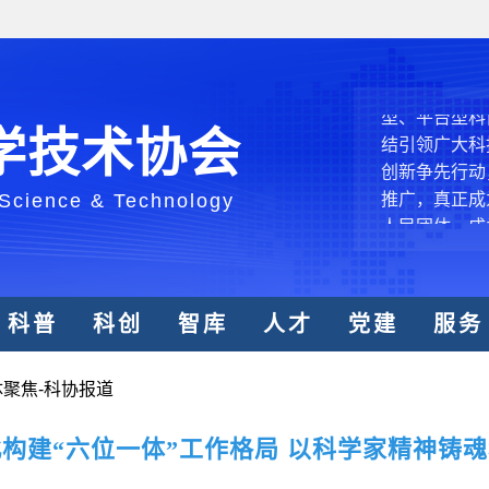
中国科协各
创新驱动发展
和政府科学决
型、平台型科
学技术协会
结引领广大科
创新争先行动
推广，真正成
 Science & Technology
人民团体，成
中国科协要
科普
科创
智库
人才
党建
服务
和纽带的职责
发展服务、为
学决策服务，
体聚焦-科协报道
周围，弘扬科
世界、面向未
构建“六位一体”工作格局 以科学家精神铸
合作，为全面