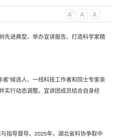
作出更大贡献。
——习近平 2021.5.28
级组织要坚持为科技工作者服务、为
服务、为提高全民科学素质服务、为党
策服务的职责定位,推动开放型、枢纽
选树先进典型、举办宣讲报告、打造科学家精
协组织建设，接长手臂，扎根基层，团
技工作者积极进军科技创新，组织开展
，促进科技繁荣发展，促进科学普及和
为党领导下团结联系广大科技工作者的
为科技创新的重要力量。
——习近平 2016.5.30
作者”候选人、一线科技工作者和院士专家亲
年并实行动态调整。宣讲团成员结合自身经
肩负起党和政府联系科技工作者桥梁
，坚持为科技工作者服务、为创新驱动
提高全民科学素质服务、为党和政府科
更广泛地把广大科技工作者团结在党的
学家精神，涵养优良学风。要坚持面向
来，增进对国际科技界的开放、信任、
指导督导。2025年，湖北省科协争取中