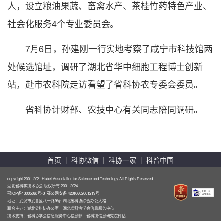
人，设立粮油果蔬、畜禽水产、茶桂竹药特色产业、
社会化服务4个专业委员会。
7月6日，孙建刚一行实地考察了咸宁市科技馆两
处候选馆址，调研了湖北省华中细胞工程博士创新
站，赴市农科院走访看望了省科协农专委会委员。
省科协计财部、农技中心有关同志陪同调研。
首页
|
科协微信
|
科协一家
|
科普中国
copyright 2001-2021 Hubei Association for Science and Technology All Rights Reserved
湖北省科学技术协会 版权所有 2001-2024
鄂ICP备13005063号-3
鄂公网安备 42010602001219号
地址：武汉市武昌区八一路9号 湖北省科协综合办公大楼
联合主办：湖北省科协办公室 湖北省科协学会信息服务中心
技术支持：省科协学会信息服务中心信息部 省科技信息研究院评估