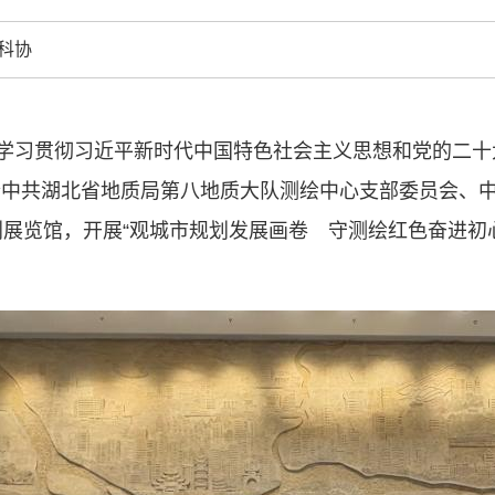
中国科协各
科协
创新驱动发展
和政府科学决
型、平台型科
结引领广大科
入学习贯彻习近平新时代中国特色社会主义思想和党的二十
创新争先行动
合中共湖北省地质局第八地质大队测绘中心支部委员会、
推广，真正成
人民团体，成
划展览馆，开展“观城市规划发展画卷 守测绘红色奋进初
。
中国科协要
和纽带的职责
发展服务、为
学决策服务，
周围，弘扬科
世界、面向未
合作，为全面