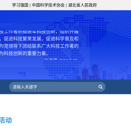
学习强国
|
中国科学技术协会
|
湖北省人民政府
服务、为提高全民科学素质服务、为党
策服务的职责定位,推动开放型、枢纽
协组织建设，接长手臂，扎根基层，团
技工作者积极进军科技创新，组织开展
，促进科技繁荣发展，促进科学普及和
为党领导下团结联系广大科技工作者的
为科技创新的重要力量。
——习近平 2016.5.30
肩负起党和政府联系科技工作者桥梁
，坚持为科技工作者服务、为创新驱动
提高全民科学素质服务、为党和政府科
更广泛地把广大科技工作者团结在党的
学家精神，涵养优良学风。要坚持面向
来，增进对国际科技界的开放、信任、
建设社会主义现代化国家、推动构建人
活动
作出更大贡献。
——习近平 2021.5.28