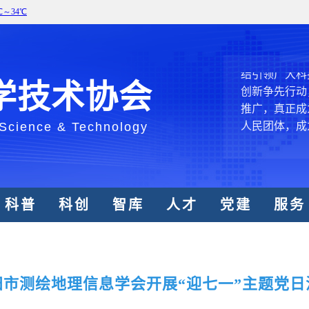
创新驱动发展
和政府科学决
型、平台型科
结引领广大科
创新争先行动
学技术协会
推广，真正成
人民团体，成
 Science & Technology
中国科协要
和纽带的职责
科普
科创
智库
人才
党建
服务
发展服务、为
学决策服务，
周围，弘扬科
世界、面向未
合作，为全面
阳市测绘地理信息学会开展“迎七一”主题党日
类命运共同体