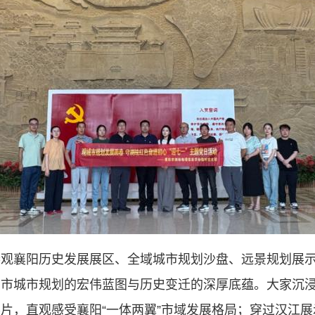
类命运共同体
参观襄阳历史发展展区、全域城市规划沙盘、远景规划展
市城市规划的宏伟蓝图与历史变迁的深厚底蕴。大家沉浸
片，直观感受襄阳“一体两翼”市域发展格局；穿过汉江