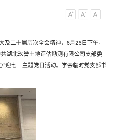
级组织要坚持为科技工作者服务、为
服务、为提高全民科学素质服务、为党
策服务的职责定位,推动开放型、枢纽
协组织建设，接长手臂，扎根基层，团
技工作者积极进军科技创新，组织开展
大及二十届历次全会精神，6月26日下午，
，促进科技繁荣发展，促进科学普及和
中共湖北玖誉土地评估勘测有限公司支部委
为党领导下团结联系广大科技工作者的
为科技创新的重要力量。
心”迎七一主题党日活动。学会临时党支部书
——习近平 2016.5.30
肩负起党和政府联系科技工作者桥梁
，坚持为科技工作者服务、为创新驱动
提高全民科学素质服务、为党和政府科
更广泛地把广大科技工作者团结在党的
学家精神，涵养优良学风。要坚持面向
来，增进对国际科技界的开放、信任、
建设社会主义现代化国家、推动构建人