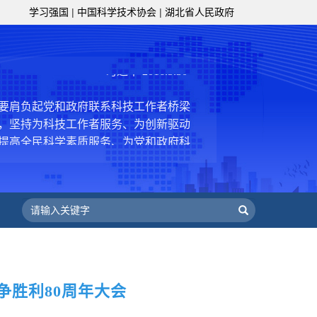
学习强国
|
中国科学技术协会
|
湖北省人民政府
，促进科技繁荣发展，促进科学普及和
为党领导下团结联系广大科技工作者的
为科技创新的重要力量。
——习近平 2016.5.30
肩负起党和政府联系科技工作者桥梁
，坚持为科技工作者服务、为创新驱动
提高全民科学素质服务、为党和政府科
更广泛地把广大科技工作者团结在党的
学家精神，涵养优良学风。要坚持面向
来，增进对国际科技界的开放、信任、
建设社会主义现代化国家、推动构建人
作出更大贡献。
——习近平 2021.5.28
级组织要坚持为科技工作者服务、为
服务、为提高全民科学素质服务、为党
胜利80周年大会
策服务的职责定位,推动开放型、枢纽
协组织建设，接长手臂，扎根基层，团