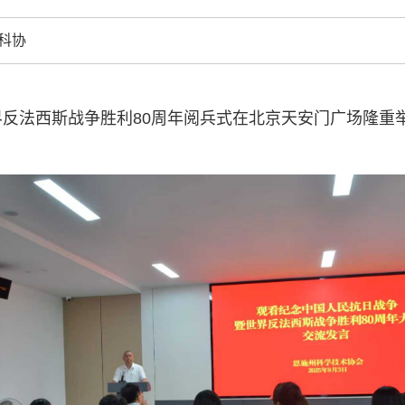
结引领广大科
科协
创新争先行动
推广，真正成
人民团体，成
界反法西斯战争胜利80周年阅兵式在北京天安门广场隆重
中国科协要
和纽带的职责
发展服务、为
学决策服务，
周围，弘扬科
世界、面向未
合作，为全面
类命运共同体