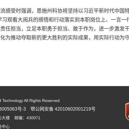
流感受时强调，恩施州科协将坚持以习近平新时代中国特
实把学习观看大阅兵的感悟和行动落实到本职岗位上、一言
的责任担当，立足本职勇于担当、敢于作为，进一步激发
转化为推动夺取新的更大胜利的实际成果，用实际行动为
d Technology All Rights Reserved
005063号-3
鄂公网安备 42010602001219号
楼 邮编：430071
务中心