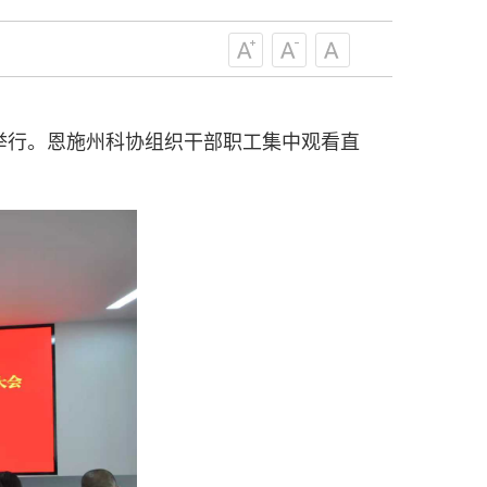
技工作者积极进军科技创新，组织开展
，促进科技繁荣发展，促进科学普及和
为党领导下团结联系广大科技工作者的
为科技创新的重要力量。
——习近平 2016.5.30
举行。恩施州科协组织干部职工集中观看直
肩负起党和政府联系科技工作者桥梁
，坚持为科技工作者服务、为创新驱动
提高全民科学素质服务、为党和政府科
更广泛地把广大科技工作者团结在党的
学家精神，涵养优良学风。要坚持面向
来，增进对国际科技界的开放、信任、
建设社会主义现代化国家、推动构建人
作出更大贡献。
——习近平 2021.5.28