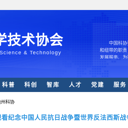
创新争先行动
推广，真正成
人民团体，成
学技术协会
中国科协要
和纽带的职责
 Science & Technology
发展服务、为
学决策服务，
周围，弘扬科
世界、面向未
科普
科创
智库
人才
党建
服务
合作，为全面
类命运共同体
施州科协
中国科协各
创新驱动发展
观看纪念中国人民抗日战争暨世界反法西斯战争
和政府科学决
型、平台型科