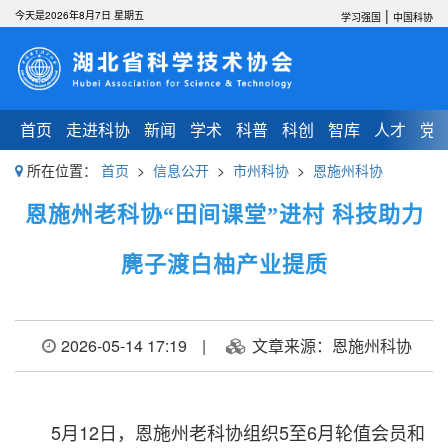
|
今天是2026年8月7日 星期五
学习强国
中国科协
首页
走进科协
新闻
学术
科普
科创
智库
人才
党
所在位置：
首页
>
信息公开
>
市州科协
>
恩施州科协
恩施州老科协“田间课堂”进村 科技助力
麂子渡白柚产业提质
2026-05-14 17:19
|
文章来源：恩施州科协
5月12日，恩施州老科协组织5至6月轮值会员和