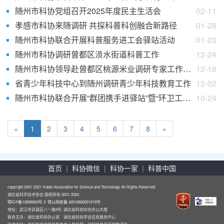
随州市科协党组召开2025年度民主生活会
02-11
孝感市科协来随调研 共探科普科创融合新路径
01-28
随州市科协联合开展科普服务进工会驿站活动
01-23
随州市科协调研曾都区涢水街道科普工作
12-24
随州市科协领导赴曾都区桃源米业调研专家工作站筹建工作
12-18
省青少年科技中心到随州调研青少年科技教育工作
12-02
随州市科协联合开展“群团携手进驿站”暨“环卫工人节”关爱慰问活动
10-24
«
1
2
3
4
5
6
7
8
»
首页
|
科协微信
|
科协一家
|
科普中国
copyright 2001-2021 Hubei Association for Science and Technology All Rights Reserved
湖北省科学技术协会 版权所有 2001-2024
鄂ICP备13005063号-3
鄂公网安备 42010602001219号
地址：武汉市武昌区八一路9号 湖北省科协综合办公大楼
联合主办：湖北省科协办公室 湖北省科协学会信息服务中心